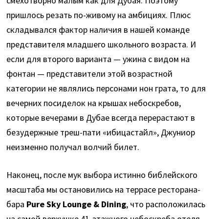
смехотворно малым как для Дубая. Поэтому
пришлось резать по-живому на амбициях. Плюс
складывался фактор наличия в нашей команде
представителя младшего школьного возраста. И
если для второго варианта — ужина с видом на
фонтан — представители этой возрастной
категории не являлись персонами нон грата, то для
вечерних посиделок на крышах небоскребов,
которые вечерами в Дубае всегда перерастают в
безудержные треш-пати «ибицастайл», Джуниор
неизменно получал волчий билет.
Наконец, после мук выбора истинно библейского
масштаба мы остановились на террасе ресторана-
бара
Pure Sky Lounge & Dining
, что расположилась
на самой верхушке 41-этажного небоскреба отеля