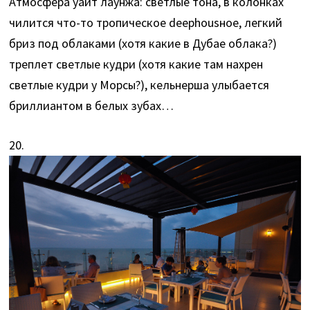
Атмосфера уайт лаунжа: светлые тона, в колонках
чилится что-то тропическое deephousное, легкий
бриз под облаками (хотя какие в Дубае облака?)
треплет светлые кудри (хотя какие там нахрен
светлые кудри у Морсы?), кельнерша улыбается
бриллиантом в белых зубах…
20.