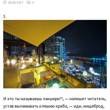
06.06.2017
0
1.
И это ты называешь лакшери?!, — напишет читатель,
устав выламывать клешню краба, — иди, нищеброд,