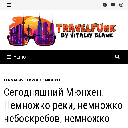
Перейти
к
МЕНЮ
содержимому
МЕНЮ
ГЕРМАНИЯ
/
ЕВРОПА
/
МЮНХЕН
Сегодняшний Мюнхен.
Немножко реки, немножко
небоскребов, немножко