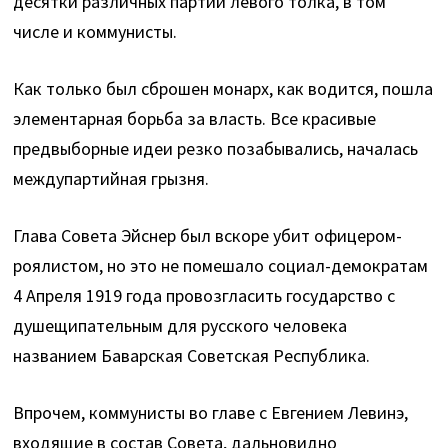
десятки различных партий левого толка, в том
числе и коммунисты.
Как только был сброшен монарх, как водится, пошла
элементарная борьба за власть. Все красивые
предвыборные идеи резко позабывались, началась
междупартийная грызня.
Глава Совета Эйснер был вскоре убит офицером-
роялистом, но это не помешало социал-демократам
4 Апреля 1919 года провозгласить государство с
душещипательным для русского человека
названием Баварская Советская Республика.
Впрочем, коммунисты во главе с Евгением Левинэ,
входящие в состав Совета, дальновидно