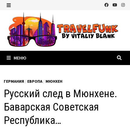
Перейти
к
МЕНЮ
содержимому
МЕНЮ
ГЕРМАНИЯ
/
ЕВРОПА
/
МЮНХЕН
Русский след в Мюнхене.
Баварская Советская
Республика…