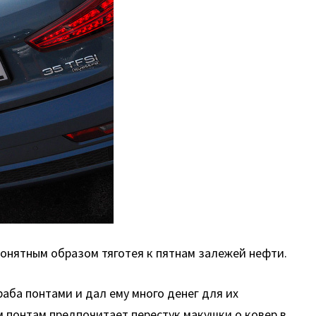
понятным образом тяготея к пятнам залежей нефти.
раба понтами и дал ему много денег для их
 понтам предпочитает перестук макушки о ковер в