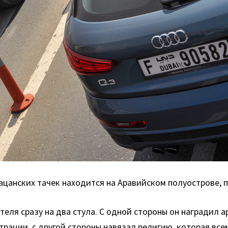
пацанских тачек находится на Аравийском полуострове, 
теля сразу на два стула. С одной стороны он наградил а
ации, с другой стороны навязал религию, которая всем