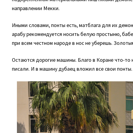
направлении Мекки.
Иными словами, понты есть, матблага для их демо
арабу рекомендуется носить белую простыню, баб
при всем честном народе в нос не уберешь. Золоты
Остаются дорогие машины. Благо в Коране что-то н
писали. И в машину дубаец вложил все свои понты