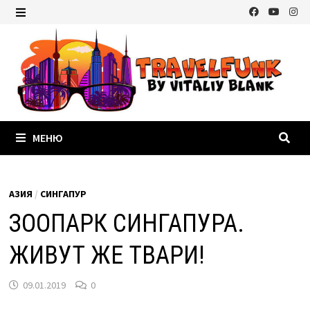
Перейти
к
МЕНЮ
содержимому
МЕНЮ
АЗИЯ
/
СИНГАПУР
ЗООПАРК СИНГАПУРА.
ЖИВУТ ЖЕ ТВАРИ!
09.01.2019
0