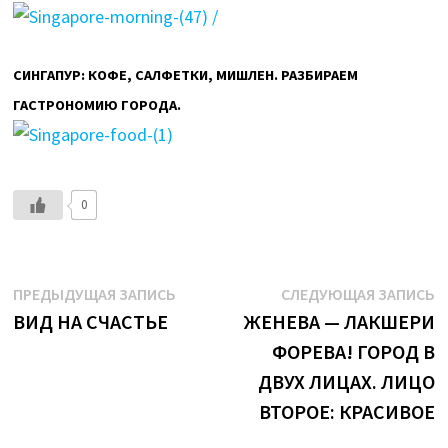
СИНГАПУР: КОФE, САЛФЕТКИ, МИШЛЕН. РАЗБИРАЕМ
ГАСТРОНОМИЮ ГОРОДА.
0
Навигация
Предыдущая
С
ПРЕДЫДУЩАЯ ЗАПИСЬ
СЛЕДУЮЩАЯ ЗАПИСЬ
запись:
з
ВИД НА СЧАСТЬЕ
ЖЕНЕВА — ЛАКШЕРИ
по
ФОРЕВА! ГОРОД В
записям
ДВУХ ЛИЦАХ. ЛИЦО
ВТОРОЕ: КРАСИВОЕ