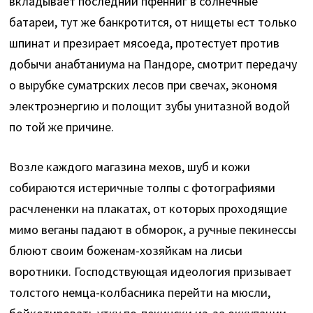
вкладывает последний пфенниг в солнечные
батареи, тут же банкротится, от нищеты ест только
шпинат и презирает мясоеда, протестует против
добычи анабтаниума на Пандоре, смотрит передачу
о вырубке суматрских лесов при свечах, экономя
электроэнергию и полощит зубы унитазной водой
по той же причине.
Возле каждого магазина мехов, шуб и кожи
собираются истеричные толпы с фотографиями
расчлененки на плакатах, от которых проходящие
мимо веганы падают в обморок, а ручные пекинессы
блюют своим боженам-хозяйкам на лисьи
воротники. Господствующая идеология призывает
толстого немца-колбасника перейти на мюсли,