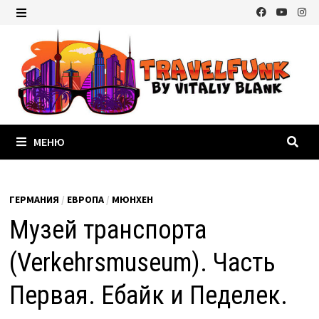
Перейти
к
МЕНЮ
содержимому
МЕНЮ
ГЕРМАНИЯ
/
ЕВРОПА
/
МЮНХЕН
Музей транспорта
(Verkehrsmuseum). Часть
Первая. Ебайк и Педелек.