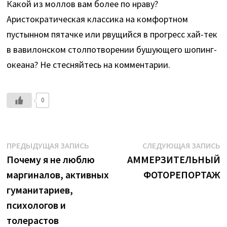
Какой из моллов вам более по нраву?
Аристократическая классика на комфортном
пустынном пятачке или рвущийся в прогресс хай-тек
в вавилонском столпотворении бушующего шопинг-
океана? Не стесняйтесь на комментарии.
0
Навигация
Предыдущая
С
ПРЕДЫДУЩАЯ ЗАПИСЬ
СЛЕДУЮЩАЯ ЗАПИСЬ
запись:
з
Почему я не люблю
АММЕРЗИТЕЛЬНЫЙ
по
маргиналов, активных
ФОТОРЕПОРТАЖ
записям
гуманитариев,
психологов и
толерастов