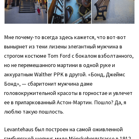
Мне почему-то всегда здесь кажется, что вот-вот
вынырнет из тени лизены элегантный мужчина в
строгом костюме Tom Ford с бокалом взболтанного,
но не перемешанного мартини в одной руке и
аккуратным Walther PPK в другой. «Бонд, Джеймс
Бонд», — сбаритонит мужчина даме
головокружительной красоты в горностае и увлечет
ее в припаркованный Астон-Мартин. Пошло? Да, я
люблю такую пошлость.
Levantehaus был построен на самой оживленной
гамбургской шопинг-миле Mönckebergstrasse в 1912-