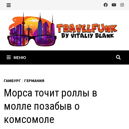
Перейти
к
МЕНЮ
содержимому
МЕНЮ
ГАМБУРГ
/
ГЕРМАНИЯ
Морса точит роллы в
молле позабыв о
комсомоле