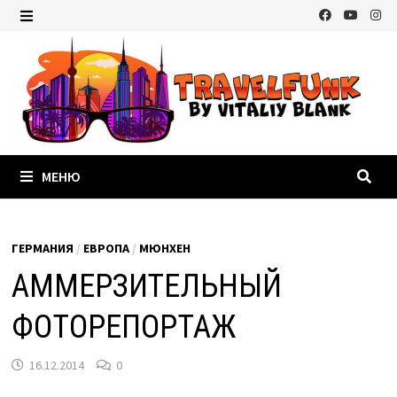
Перейти
к
МЕНЮ
содержимому
МЕНЮ
ГЕРМАНИЯ
/
ЕВРОПА
/
МЮНХЕН
АММЕРЗИТЕЛЬНЫЙ
ФОТОРЕПОРТАЖ
16.12.2014
0