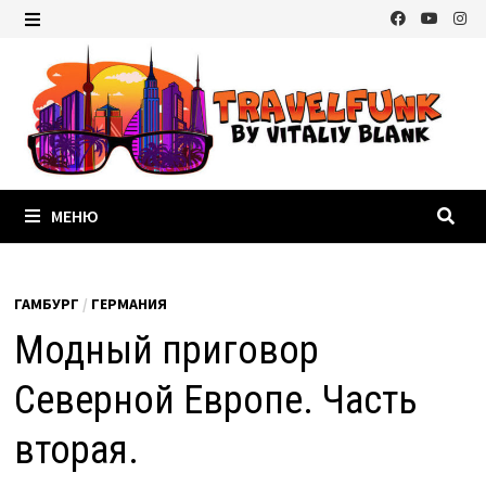
Перейти
к
МЕНЮ
содержимому
МЕНЮ
ГАМБУРГ
/
ГЕРМАНИЯ
Модный приговор
Северной Европе. Часть
вторая.