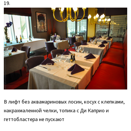
19.
В лифт без аквамариновых лосин, косух с клепками,
накрахмаленной челки, топика с Ди Каприо и
геттобластера не пускают