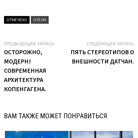
ОТМЕЧЕНО
ОТЕЛИ
Навигация
Предыдущая
С
ПРЕДЫДУЩАЯ ЗАПИСЬ
СЛЕДУЮЩАЯ ЗАПИСЬ
запись:
з
ОСТОРОЖНО,
ПЯТЬ СТЕРЕОТИПОВ О
по
МОДЕРН!
ВНЕШНОСТИ ДАТЧАН.
записям
СОВРЕМЕННАЯ
АРХИТЕКТУРА
КОПЕНГАГЕНА.
ВАМ ТАКЖЕ МОЖЕТ ПОНРАВИТЬСЯ