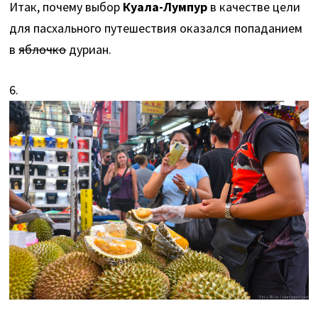
Итак, почему выбор
Куала-Лумпур
в качестве цели
для пасхального путешествия оказался попаданием
в
яблочко
дуриан.
6.