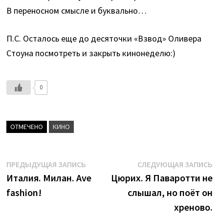
В переносном смысле и буквально…
П.С. Осталось еще до десяточки «Взвод» Оливера
Стоуна посмотреть и закрыть кинонеделю:)
0
ОТМЕЧЕНО
КИНО
Навигация
Предыдущая
С
ПРЕДЫДУЩАЯ ЗАПИСЬ
СЛЕДУЮЩАЯ ЗАПИСЬ
запись:
з
Италия. Милан. Ave
Цюрих. Я Паваротти не
по
fashion!
слышал, но поёт он
записям
хреново.