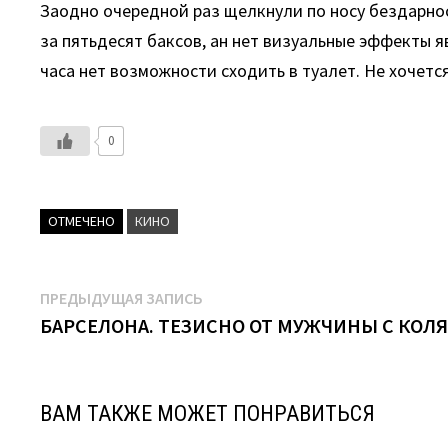
Заодно очередной раз щелкнули по носу бездарност
за пятьдесят баксов, ан нет визуальные эффекты я
часа нет возможности сходить в туалет. Не хочетс
0
ОТМЕЧЕНО
КИНО
Навигация
Предыдущая
ПРЕДЫДУЩАЯ ЗАПИСЬ
запись:
БАРСЕЛОНА. ТЕЗИСНО ОТ МУЖЧИНЫ С КОЛЯС
по
записям
ВАМ ТАКЖЕ МОЖЕТ ПОНРАВИТЬСЯ