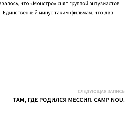
азалось, что «Монстро» снят группой энтузиастов
ся. Единственный минус таким фильмам, что два
Сле
СЛЕДУЮЩАЯ ЗАПИСЬ
запис
ТАМ, ГДЕ РОДИЛСЯ МЕССИЯ. CAMP NOU.