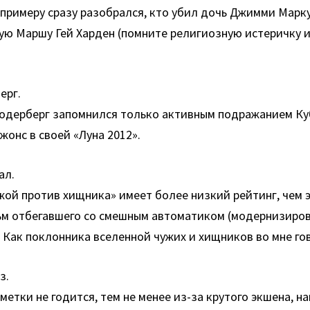
 примеру сразу разобрался, кто убил дочь Джимми Марку
ую Маршу Гей Харден (помните религиозную истеричку и
ерг.
. Содерберг запомнился только активным подражанием Ку
онс в своей «Луна 2012».
ал.
жой против хищника» имеет более низкий рейтинг, чем э
льм отбегавшего со смешным автоматиком (модернизиров
? Как поклонника вселенной чужих и хищников во мне го
з.
метки не годится, тем не менее из-за крутого экшена, 