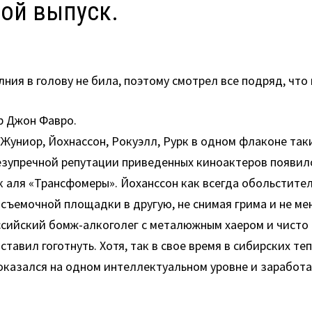
ной выпуск.
ния в голову не била, поэтому смотрел все подряд, что 
ер Джон Фавро.
 Жуниор, Йохнассон, Рокуэлл, Рурк в одном флаконе та
безупречной репутации приведенных киноактеров появило
 аля «Трансфомеры». Йоханссон как всегда обольстител
съемочной площадки в другую, не снимая грима и не меня
оссийский бомж-алкоголег с металюжным хаером и чисто
тавил гоготнуть. Хотя, так в свое время в сибирских т
казался на одном интеллектуальном уровне и заработа