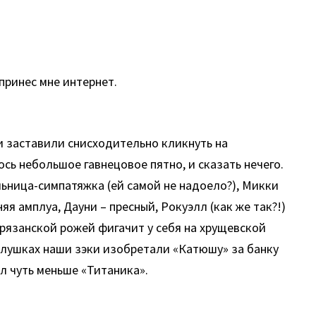
принес мне интернет.
ки заставили снисходительно кликнуть на
сь небольшое гавнецовое пятно, и сказать нечего.
ьница-симпатяжка (ей самой не надоело?), Микки
я амплуа, Дауни – пресный, Рокуэлл (как же так?!)
 рязанской рожей фигачит у себя на хрущевской
еплушках наши зэки изобретали «Катюшу» за банку
л чуть меньше «Титаника».