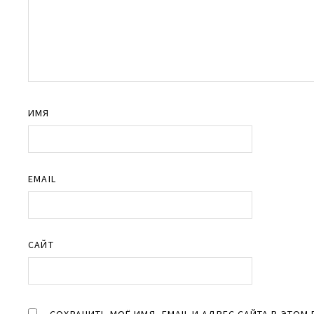
ИМЯ
EMAIL
САЙТ
СОХРАНИТЬ МОЁ ИМЯ, EMAIL И АДРЕС САЙТА В ЭТО