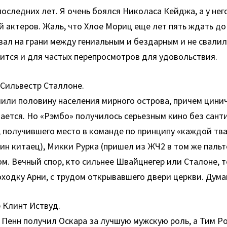
оследних лет. Я очень боялся Николаса Кейджа, а у нег
й актеров. Жаль, что Хлое Мориц еще лет пять ждать до
л на грани между гениальным и бездарным и не свалилс
дится и для частых перепросмотров для удовольствия.
 Сильвестр Сталлоне.
ли половину населения мирного острова, причем цинич
вается. Но «Рэмбо» получилось серьезным кино без сант
, получившего место в команде по принципу «каждой тва
ин китаец), Микки Рурка (пришел из ЖЧ2 в том же паль
вном. Вечный спор, кто сильнее Швайцнегер или Сталоне,
одку Арни, с трудом открывавшего двери церкви. Думаю
р Клинт Иствуд.
 Пенн получил Оскара за лучшую мужскую роль, а Тим Ро