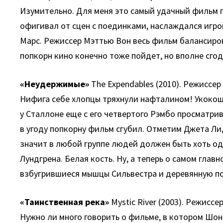
Изумительно. Для меня это самый удачный фильм п
офигивал от сцен с поединками, наслаждался игро
Марс. Режиссер Мэттью Вон весь фильм балансирова
попкорн кино конечно тоже пойдет, но вполне сго
«Неудержимые»
The Expendables (2010). Режиссер
Нифига себе хлопцы тряхнули нафталином! Укокоши
у Сталлоне еще с его четвертого Рэмбо просматри
в угоду попкорну фильм сгубил. Отметим Джета Ли
значит в любой группе людей должен быть хоть од
Лундгрена. Белая кость. Ну, а теперь о самом гла
взбугрившиеся мышцы Сильвестра и деревянную пох
«Таинственная река»
Mystic River (2003). Режиссе
Нужно ли много говорить о фильме, в котором Шон