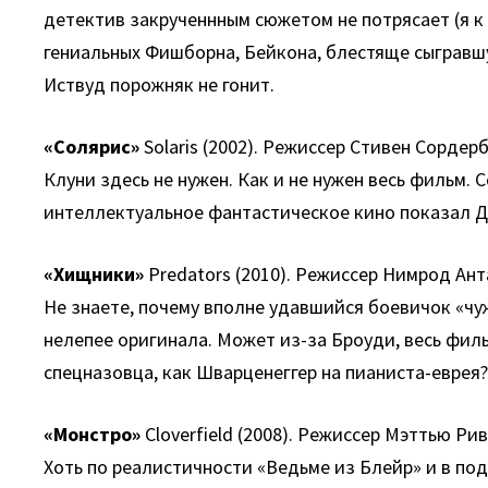
детектив закрученнным сюжетом не потрясает (я к
гениальных Фишборна, Бейкона, блестяще сыгравш
Иствуд порожняк не гонит.
«Солярис»
Solaris (2002). Режиссер Стивен Сордерб
Клуни здесь не нужен. Как и не нужен весь фильм
интеллектуальное фантастическое кино показал Дж
«Хищники»
Predators (2010). Режиссер Нимрод Ант
Не знаете, почему вполне удавшийся боевичок «чу
нелепее оригинала. Может из-за Броуди, весь фи
спецназовца, как Шварценеггер на пианиста-еврея
«Монстро»
Cloverfield (2008). Режиссер Мэттью Рив
Хоть по реалистичности «Ведьме из Блейр» и в под