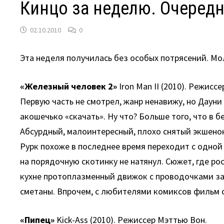
Кинцо за неделю. Очеред
02.10.2010
0
Эта неделя получилась без особых потрясений. Мол
«Железный человек 2»
Iron Man II (2010). Режисс
Первую часть не смотрел, жанр ненавижу, но Дауни
акошечько «скачать». Ну что? Больше того, что в 
Абсурдный, малоинтересный, плохо снятый экшенок
Рурк похоже в последнее время переходит с одной 
на порядочную скотинку не натянул. Сюжет, где р
кухне протоплазменный движок с проводочками зас
сметаны. Впрочем, с любителями комиксов фильм о
«Пипец»
Kick-Ass (2010). Режиссер Мэттью Вон.