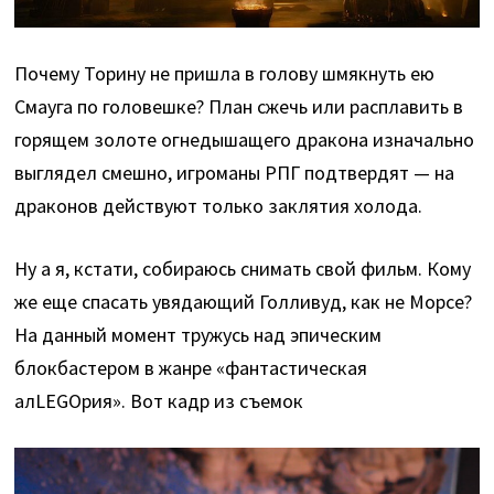
Почему Торину не пришла в голову шмякнуть ею
Смауга по головешке? План сжечь или расплавить в
горящем золоте огнедышащего дракона изначально
выглядел смешно, игроманы РПГ подтвердят — на
драконов действуют только заклятия холода.
Ну а я, кстати, собираюсь снимать свой фильм. Кому
же еще спасать увядающий Голливуд, как не Морсе?
На данный момент тружусь над эпическим
блокбастером в жанре «фантастическая
алLEGOрия». Вот кадр из съемок