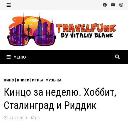
Перейти
к
МЕНЮ
содержимому
МЕНЮ
КИНО | КНИГИ | ИГРЫ | МУЗЫКА
Кинцо за неделю. Хоббит,
Сталинград и Риддик
27.12.2013
0