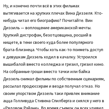
Ну, и конечно почти всё в этих фильмах
вытягивается на хрупких плечах Вина Диззеля. Кто-
нибудь читал его биографию? Почитайте. Вин
Диззиль — воплощение американской мечты.
Хрупкий дистрофан, безотцовщина, росший в
нищете, в тени своего куда более популярного
брата-близнеца. Чтобы хоть как-то поиметь доступ
к девушкам Диззель ходил в качалку. Устроился
вышибалой вместо колледжа и грезил, грезил кино.
На собранные гроши вместо тачки или байка
Диззель снимал фильмы по собственным сценариям,
рассылал продюссерам и везде получал отказ. Но
своим упорством Диззель таки привлек внимание
ацца Голливуда Стивена Спилберга и снялся у него в
«Рядовом Райане». Во время съемок он всех удивил