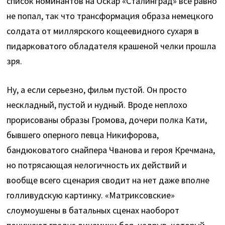
список номинантов на Оскар «Сталинград» все равно
не попал, так что трансформация образа немецкого
солдата от миллярского кощеевидного сухаря в
пидарковатого обладателя крашеной челки прошла
зря.
Ну, а если серьезно, фильм пустой. Он просто
нескладный, пустой и нудный. Вроде неплохо
прорисованы образы Громова, дочери полка Кати,
бывшего оперного певца Никифорова,
бандюковатого снайпера Чванова и героя Кречмана,
но потрясающая нелогичность их действий и
вообще всего сценария сводит на нет даже вполне
голливудскую картинку. «Матриксовские»
слоумоушены в батальных сценах наоборот