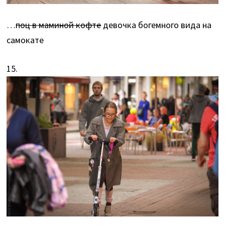
…
поц в маминой кофте
девочка богемного вида на
самокате
15.