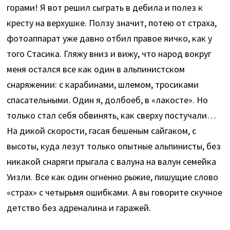
горами! Я вот решил сыграть в дебила и полез к
кресту на верхушке. Ползу значит, потею от страха,
фотоаппарат уже давно отбил правое яичко, как у
того Стасика. Гляжу вниз и вижу, что народ вокруг
меня остался все как один в альпинистском
снаряжении: с карабинами, шлемом, тросиками
спасательными. Один я, долбоеб, в «лакосте». Но
только стал себя обвинять, как сверху постучали…
На дикой скорости, гасая бешеным сайгаком, с
высоты, куда лезут только опытные альпинисты, без
никакой снаряги прыгала с валуна на валун семейка
Уизли. Все как один огненно рыжие, пишущие слово
«страх» с четырьмя ошибками. А вы говорите скучное
детство без адреналина и гаражей.