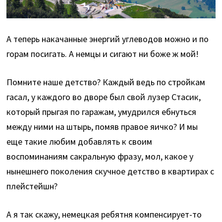
А теперь накачанные энергий углеводов можно и по
горам посигать. А немцы и сигают ни боже ж мой!
Помните наше детство? Каждый ведь по стройкам
гасал, у каждого во дворе был свой лузер Стасик,
который прыгая по гаражам, умудрился ебнуться
между ними на штырь, помяв правое яичко? И мы
еще такие любим добавлять к своим
воспоминаниям сакральную фразу, мол, какое у
нынешнего поколения скучное детство в квартирах с
плейстейшн?
А я так скажу, немецкая ребятня компенсирует-то