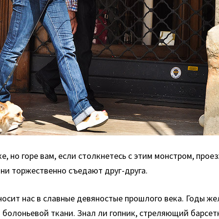
е, но горе вам, если столкнетесь с этим монстром, прое
они торжественно съедают друг-друга.
еносит нас в славные девяностые прошлого века. Годы ж
олоньевой ткани. Знал ли гопник, стреляющий барсетки