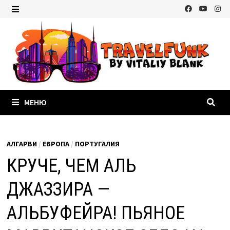
Перейти
к
МЕНЮ
содержимому
МЕНЮ
АЛГАРВИ
/
ЕВРОПА
/
ПОРТУГАЛИЯ
КРУЧЕ, ЧЕМ АЛЬ
ДЖАЗЗИРА —
АЛЬБУФЕЙРА! ПЬЯНОЕ