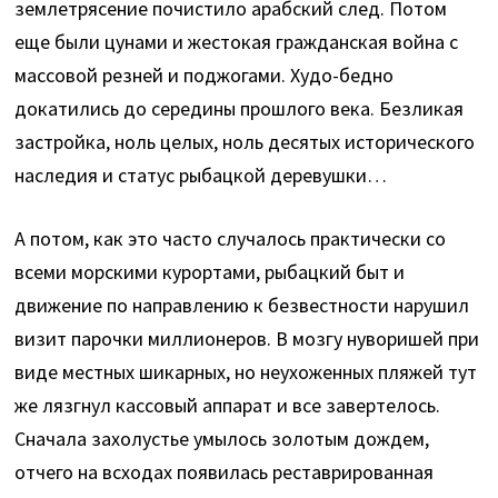
землетрясение почистило арабский след. Потом
еще были цунами и жестокая гражданская война с
массовой резней и поджогами. Худо-бедно
докатились до середины прошлого века. Безликая
застройка, ноль целых, ноль десятых исторического
наследия и статус рыбацкой деревушки…
А потом, как это часто случалось практически со
всеми морскими курортами, рыбацкий быт и
движение по направлению к безвестности нарушил
визит парочки миллионеров. В мозгу нуворишей при
виде местных шикарных, но неухоженных пляжей тут
же лязгнул кассовый аппарат и все завертелось.
Сначала захолустье умылось золотым дождем,
отчего на всходах появилась реставрированная