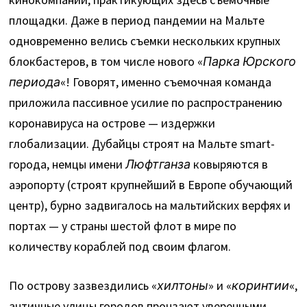
площадки. Даже в период пандемии на Мальте
одновременно велись съемки нескольких крупных
блокбастеров, в том числе нового «
Парка Юрского
периода
«! Говорят, именно съемочная команда
приложила пассивное усилие по распространению
коронавируса на острове — издержки
глобализации. Дубайцы строят на Мальте smart-
города, немцы имени
Люфтганза
ковыряются в
аэропорту (строят крупнейший в Европе обучающий
центр), бурно задвигалось на мальтийских верфях и
портах — у страны шестой флот в мире по
количеству кораблей под своим флагом.
По острову зазвездились «
хилтоны
» и «
коринтии
«,
античные улицы городов пронзают уверенными