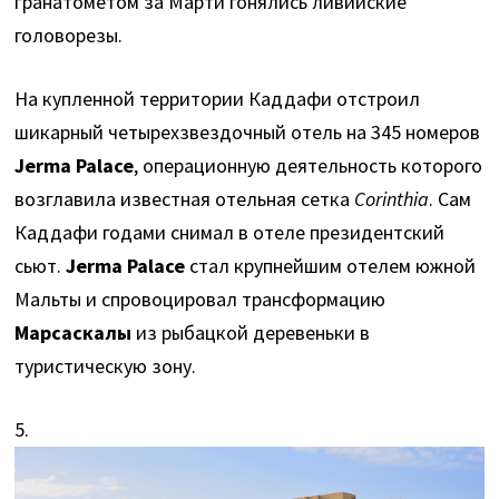
гранатометом за Марти гонялись ливийские
головорезы.
На купленной территории Каддафи отстроил
шикарный четырехзвездочный отель на 345 номеров
Jerma Palace
, операционную деятельность которого
возглавила известная отельная сетка
Corinthia
. Сам
Каддафи годами снимал в отеле президентский
сьют.
Jerma Palace
стал крупнейшим отелем южной
Мальты и спровоцировал трансформацию
Марсаскалы
из рыбацкой деревеньки в
туристическую зону.
5.