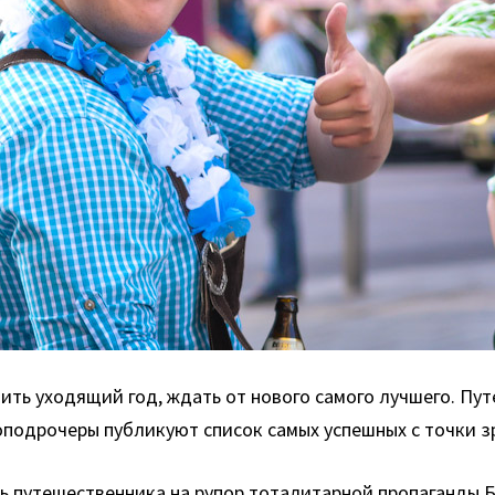
лить уходящий год, ждать от нового самого лучшего. П
топодрочеры публикуют список самых успешных с точки з
ль путешественника на рупор тоталитарной пропаганды 