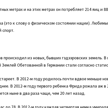
ных метрах и на этих метрах он потребляет 214 яиц и 88
а (это к слову о физическом состоянии нации). Любим
 спорт.
 происходил из новых, бывших гэдээровских земель. В
 Землей Обетованной в Германии стали согласно статис
стареет. В 2012-м году родилось почти вдвое меньше но
нее. В 2012-м году первого ребенка Фрида рожала аж в 2
тся ныне в два раза чаще, чем 20 лет назад.
с до 78. В 2012-м году каждая четвертая немка умирал