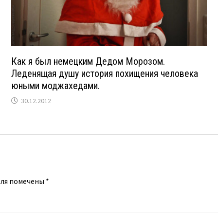
Как я был немецким Дедом Морозом.
Леденящая душу история похищения человека
юными моджахедами.
30.12.2012
оля помечены
*