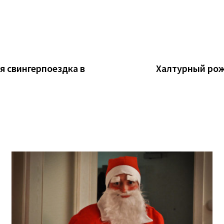
я свингерпоездка в
Халтурный рож