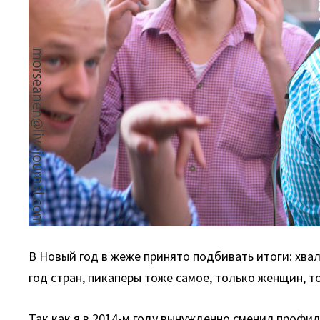
В Новый год в жеже принято подбивать итоги: хва
год стран, пикаперы тоже самое, только женщин, 
Так как я в 2014-м году вынужденно сменил профи