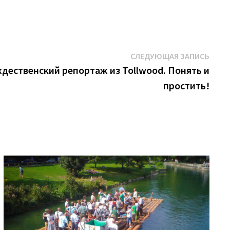
Сле
СЛЕДУЮЩАЯ ЗАПИСЬ
запис
дественский репортаж из Tollwood. Понять и
простить!