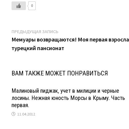
0
Навигация
Предыдущая
ПРЕДЫДУЩАЯ ЗАПИСЬ
запись:
Мемуары возвращаются! Моя первая взросла
по
турецкий пансионат
записям
ВАМ ТАКЖЕ МОЖЕТ ПОНРАВИТЬСЯ
Малиновый пиджак, учет в милиции и черные
лосины. Нежная юность Морсы в Крыму. Часть
первая.
11.04.2012