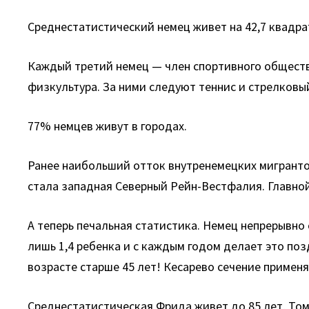
Среднестатистический немец живет на 42,7 квадрат
Каждый третий немец — член спортивного обществ
физкультура. За ними следуют теннис и стрелковый
77% немцев живут в городах.
Ранее наибольший отток внутренемецких мигрантов
стала западная Северный Рейн-Вестфалия. Главной
А теперь печальная статистика. Немец непрерывно 
лишь 1,4 ребенка и с каждым годом делает это позд
возрасте старше 45 лет! Кесарево сечение применяе
Среднестатистическая Фрида живет до 85 лет, Тома