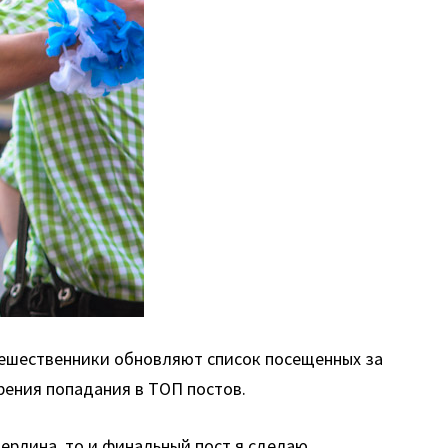
утешественники обновляют список посещенных за
рения попадания в ТОП постов.
Берлина, то и финальный пост я сделаю