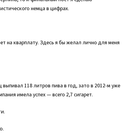
истического немца в цифрах.
дет на кварплату. Здесь я бы желал лично для меня
выпивал 118 литров пива в год, зато в 2012-м уже
пания имела успех — всего 2,7 сигарет.
ти.
о.