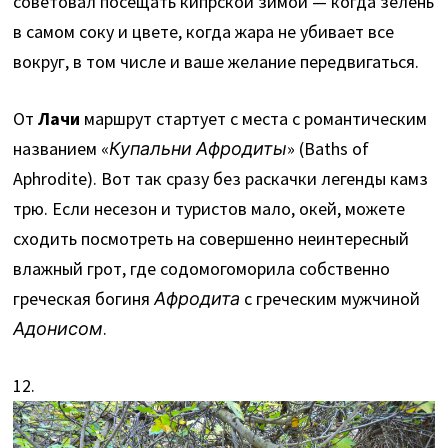
советовал посещать кипрской зимой — когда зелень
в самом соку и цвете, когда жара не убивает все
вокруг, в том числе и ваше желание передвигаться.
От
Лaчи
маршрут стартует с места с романтическим
названием «
Купальни Афродиты
» (Baths of
Aphrodite). Вот так сразу без раскачки легенды камз
трю. Если несезон и туристов мало, окей, можете
сходить посмотреть на совершенно неинтересный
влажный грот, где содомогоморила собственно
греческая богиня
Афродита
с греческим мужчиной
Адонисом
.
12.