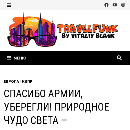
Перейти
к
МЕНЮ
содержимому
МЕНЮ
ЕВРОПА
/
КИПР
СПАСИБО АРМИИ,
УБЕРЕГЛИ! ПРИРОДНОЕ
ЧУДО СВЕТА —