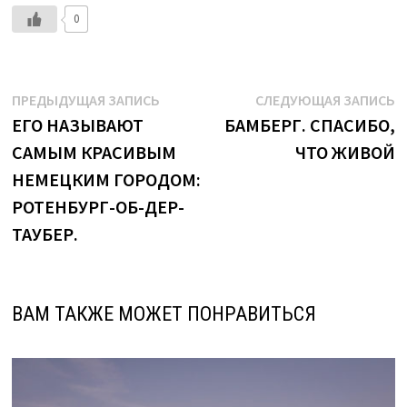
0
Навигация
Предыдущая
С
ПРЕДЫДУЩАЯ ЗАПИСЬ
СЛЕДУЮЩАЯ ЗАПИСЬ
запись:
з
ЕГО НАЗЫВАЮТ
БАМБЕРГ. СПАСИБО,
по
САМЫМ КРАСИВЫМ
ЧТО ЖИВОЙ
записям
НЕМЕЦКИМ ГОРОДОМ:
РОТЕНБУРГ-ОБ-ДЕР-
ТАУБЕР.
ВАМ ТАКЖЕ МОЖЕТ ПОНРАВИТЬСЯ