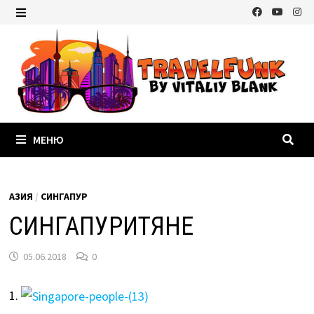
Перейти
к
МЕНЮ
содержимому
МЕНЮ
АЗИЯ
/
СИНГАПУР
СИНГАПУРИТЯНЕ
05.06.2018
0
1.