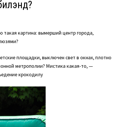
билэнд?
ю такая картина: вымерший центр города,
алюзями?
детские площадки, выключен свет в окнах, плотно
ионной метрополии? Мистика какая-то, —
съедение крокодилу