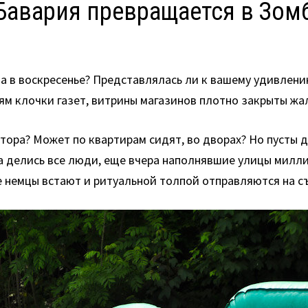
Бавария превращается в Зом
а в воскресенье? Представлялась ли к вашему удивлени
еям клочки газет, витрины магазинов плотно закрыты ж
ктора? Может по квартирам сидят, во дворах? Но пусты 
да делись все люди, еще вчера наполнявшие улицы милл
ье немцы встают и ритуальной толпой отправляются на 