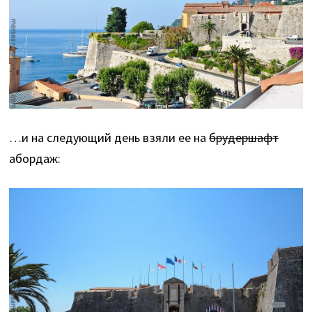
…и на следующий день взяли ее на
брудершафт
абордаж: