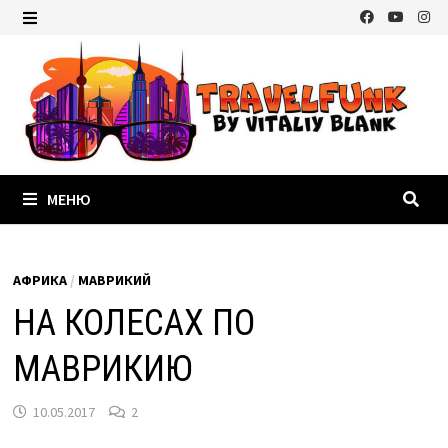
Перейти
к
МЕНЮ
содержимому
МЕНЮ
АФРИКА
/
МАВРИКИЙ
НА КОЛЕСАХ ПО
МАВРИКИЮ
10.05.2017
2