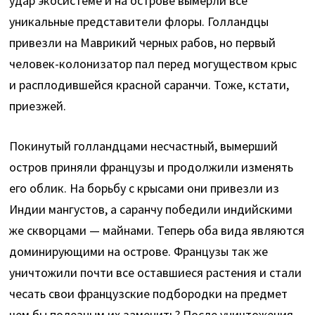
удар экосистеме и на острове вымерли все
уникальные представители флоры. Голландцы
привезли на Маврикий черных рабов, но первый
человек-колонизатор пал перед могуществом крыс
и расплодившейся красной саранчи. Тоже, кстати,
приезжей.
Покинутый голландцами несчастный, вымерший
остров приняли французы и продолжили изменять
его облик. На борьбу с крысами они привезли из
Индии мангустов, а саранчу победили индийскими
же скворцами — майнами. Теперь оба вида являются
доминирующими на острове. Французы так же
уничтожили почти все оставшиеся растения и стали
чесать свои французские подбородки на предмет
чем бы полезным их заменить? После уничтожения