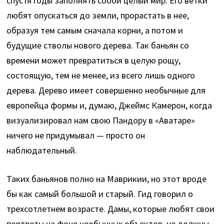
спустя годы заполнять собой целый мир. Его ветки
любят опускаться до земли, прорастать в нее,
образуя тем самым сначала корни, а потом и
будущие стволы нового дерева. Так баньян со
времени может превратиться в целую рощу,
состоящую, тем не менее, из всего лишь одного
дерева. Дерево имеет совершенно необычные для
европейца формы и, думаю, Джеймс Камерон, когда
визуализировал нам свою Пандору в «Аватаре»
ничего не придумывал — просто он
наблюдательный.
Таких баньянов полно на Маврикии, но этот вроде
бы как самый большой и старый. Гид говорил о
трехсотлетнем возрасте. Дамы, которые любят свои
портреты на фоне необычных объектов, не должны