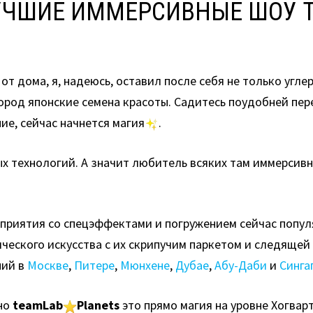
ЛУЧШИЕ ИММЕРСИВНЫЕ ШОУ 
от дома, я, надеюсь, оставил после себя не только угл
ород японские семена красоты. Садитесь поудобней пе
е, сейчас начнется магия
.
ых технологий. А значит любитель всяких там иммерсив
приятия со спецэффектами и погружением сейчас попул
ческого искусства с их скрипучим паркетом и следящей
ний в
Москве
,
Питере
,
Мюнхене
,
Дубае
,
Абу-Даби
и
Синга
но
teamLab
Planets
это прямо магия на уровне Хогвар