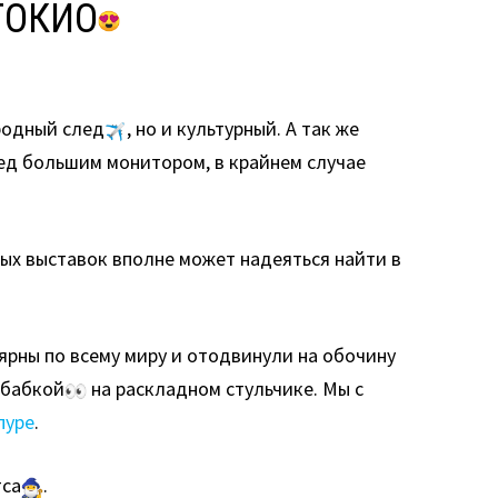
ТОКИО
еродный след
, но и культурный. А так же
ред большим монитором, в крайнем случае
ных выставок вполне может надеяться найти в
ярны по всему миру и отодвинули на обочину
 бабкой
на раскладном стульчике. Мы c
пуре
.
тса
.