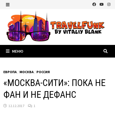
Перейти
к
МЕНЮ
содержимому
МЕНЮ
ЕВРОПА
/
МОСКВА
/
РОССИЯ
«МОСКВА-СИТИ»: ПОКА НЕ
ФАН И НЕ ДЕФАНС
12.12.2017
1