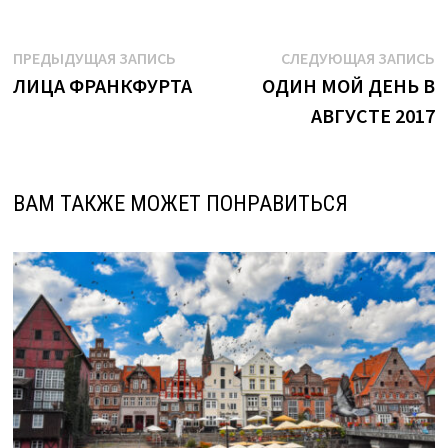
Навигация
Предыдущая
С
ПРЕДЫДУЩАЯ ЗАПИСЬ
СЛЕДУЮЩАЯ ЗАПИСЬ
запись:
з
ЛИЦА ФРАНКФУРТА
ОДИН МОЙ ДЕНЬ В
по
АВГУСТЕ 2017
записям
ВАМ ТАКЖЕ МОЖЕТ ПОНРАВИТЬСЯ