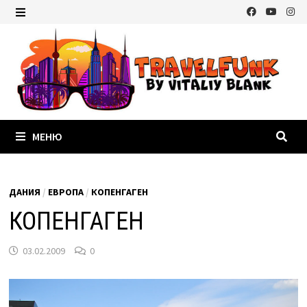
Перейти
к
МЕНЮ
содержимому
МЕНЮ
ДАНИЯ
/
ЕВРОПА
/
КОПЕНГАГЕН
КОПЕНГАГЕН
03.02.2009
0