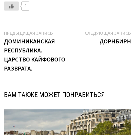
0
Навигация
Предыдущая
С
ПРЕДЫДУЩАЯ ЗАПИСЬ
СЛЕДУЮЩАЯ ЗАПИСЬ
запись:
з
ДОМИНИКАНСКАЯ
ДОРНБИРН
по
РЕСПУБЛИКА.
записям
ЦАРСТВО КАЙФОВОГО
РАЗВРАТА.
ВАМ ТАКЖЕ МОЖЕТ ПОНРАВИТЬСЯ