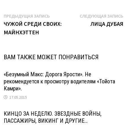
Навигация
Предыдущая
С
ПРЕДЫДУЩАЯ ЗАПИСЬ
СЛЕДУЮЩАЯ ЗАПИСЬ
запись:
з
ЧУЖОЙ СРЕДИ СВОИХ:
ЛИЦА ДУБАЯ
по
МАЙНХЭТТЕН
записям
ВАМ ТАКЖЕ МОЖЕТ ПОНРАВИТЬСЯ
«Безумный Макс: Дорога Ярости». Не
рекомендуется к просмотру водителям «Тойота
Камри».
17.05.2015
КИНЦО ЗА НЕДЕЛЮ. ЗВЕЗДНЫЕ ВОЙНЫ,
ПАССАЖИРЫ, ВИКИНГ И ДРУГИЕ…