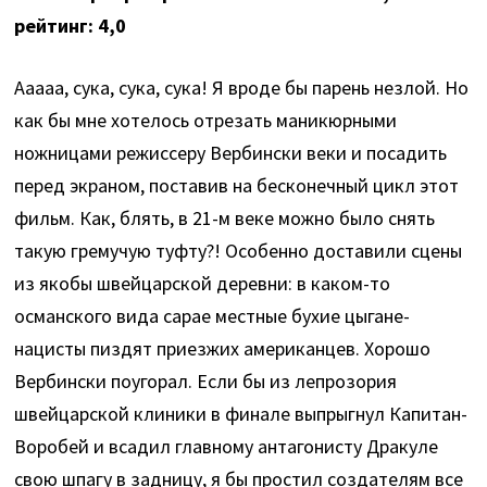
рейтинг: 4,0
Ааааа, сука, сука, сука! Я вроде бы парень незлой. Но
как бы мне хотелось отрезать маникюрными
ножницами режиссеру Вербински веки и посадить
перед экраном, поставив на бесконечный цикл этот
фильм. Как, блять, в 21-м веке можно было снять
такую гремучую туфту?! Особенно доставили сцены
из якобы швейцарской деревни: в каком-то
османского вида сарае местные бухие цыгане-
нацисты пиздят приезжих американцев. Хорошо
Вербински поугорал. Если бы из лепрозория
швейцарской клиники в финале выпрыгнул Капитан-
Воробей и всадил главному антагонисту Дракуле
свою шпагу в задницу, я бы простил создателям все