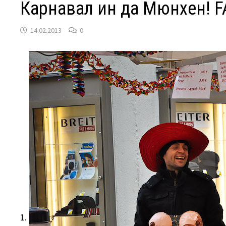
Карнавал ин да Мюнхен! F
14.02.2013
0
1.