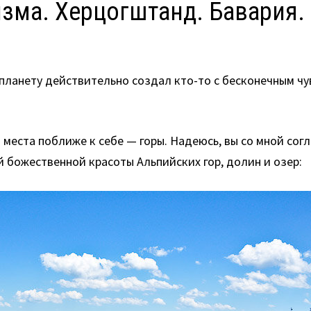
изма. Херцогштанд. Бавария.
у планету действительно создал кто-то с бесконечным 
места поближе к себе — горы. Надеюсь, вы со мной согл
ей божественной красоты Альпийских гор, долин и озер: