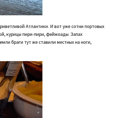
риветливой Атлантики. И вот уже сотни портовых
ой, курицы пири-пири, фейжоады. Запах
емли браги тут же ставили местных на ноги,