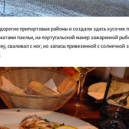
дорогие припортовые районы и создали здесь кусочек п
матами паельи, на португальский манер зажаренной рыб
, сваливал с ног, но запасы привезенной с солнечной з
.