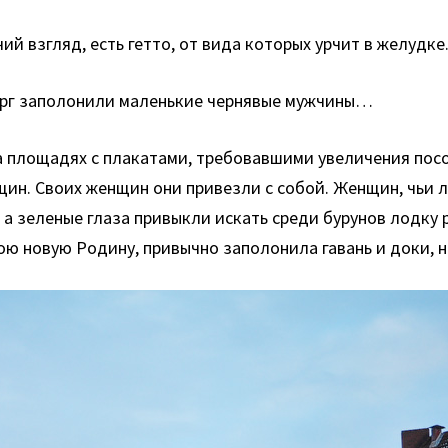
ий взгляд, есть гетто, от вида которых урчит в желудке
бург заполонили маленькие чернявые мужчины…
на площадях с плакатами, требовавшими увеличения пос
ин. Своих женщин они привезли с собой. Женщин, чьи 
 а зеленые глаза привыкли искать среди бурунов лодку
ою новую Родину, привычно заполонила гавань и доки, н