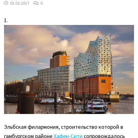
01.02.2017
0
1.
Эльбская филармония, строительство которой в
гамбургском районе
Хафен-Сити
сопровождалось