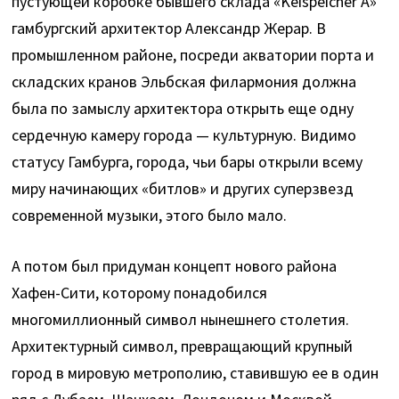
пустующей коробке бывшего склада «Keispeicher A»
гамбургский архитектор Александр Жерар. В
промышленном районе, посреди акватории порта и
складских кранов Эльбская филармония должна
была по замыслу архитектора открыть еще одну
сердечную камеру города — культурную. Видимо
статусу Гамбурга, города, чьи бары открыли всему
миру начинающих «битлов» и других суперзвезд
современной музыки, этого было мало.
А потом был придуман концепт нового района
Хафен-Сити, которому понадобился
многомиллионный символ нынешнего столетия.
Архитектурный символ, превращающий крупный
город в мировую метрополию, ставившую ее в один