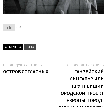
0
ОТМЕЧЕНО
КИНО
Навигация
Предыдущая
С
ПРЕДЫДУЩАЯ ЗАПИСЬ
СЛЕДУЮЩАЯ ЗАПИСЬ
запись:
з
ОСТРОВ СОГЛАСНЫХ
ГАНЗЕЙСКИЙ
по
СИНГАПУР ИЛИ
записям
КРУПНЕЙШИЙ
ГОРОДСКОЙ ПРОЕКТ
ЕВРОПЫ: ГОРОД-