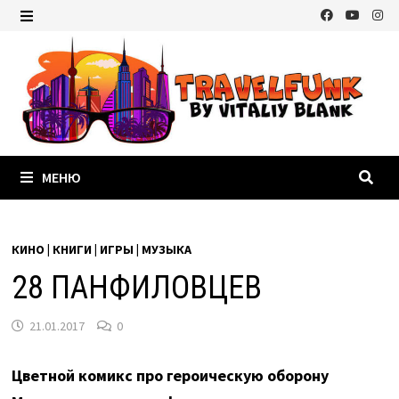
Перейти
к
МЕНЮ
содержимому
МЕНЮ
КИНО | КНИГИ | ИГРЫ | МУЗЫКА
28 ПАНФИЛОВЦЕВ
21.01.2017
0
Цветной комикс про героическую оборону