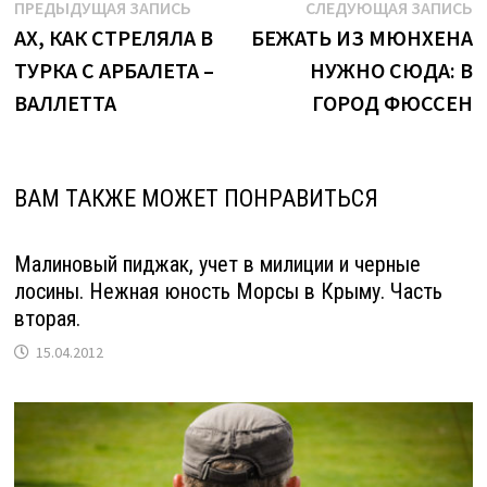
Навигация
Предыдущая
С
ПРЕДЫДУЩАЯ ЗАПИСЬ
СЛЕДУЮЩАЯ ЗАПИСЬ
запись:
з
АХ, КАК СТРЕЛЯЛА В
БЕЖАТЬ ИЗ МЮНХЕНА
по
ТУРКА С АРБАЛЕТА –
НУЖНО СЮДА: В
записям
ВАЛЛЕТТА
ГОРОД ФЮССЕН
ВАМ ТАКЖЕ МОЖЕТ ПОНРАВИТЬСЯ
Малиновый пиджак, учет в милиции и черные
лосины. Нежная юность Морсы в Крыму. Часть
вторая.
15.04.2012